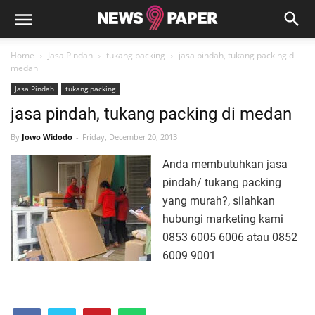
Home
Jasa Pindah
tukang packing
jasa pindah, tukang packing di
medan
Jasa Pindah
tukang packing
jasa pindah, tukang packing di medan
By
Jowo Widodo
Friday, December 20, 2013
Anda membutuhkan jasa
pindah/ tukang packing
yang murah?, silahkan
hubungi marketing kami
0853 6005 6006 atau 0852
6009 9001