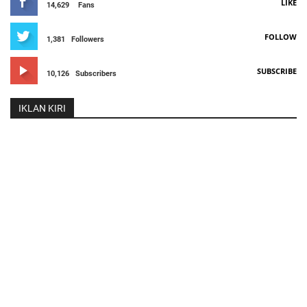
LIKE
14,629
Fans
FOLLOW
1,381
Followers
SUBSCRIBE
10,126
Subscribers
IKLAN KIRI