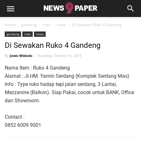
Home
gandeng
ruko
sewa
Di Sewakan Ruko 4 Gandeng
gandeng
ruko
sewa
Di Sewakan Ruko 4 Gandeng
By
Jowo Widodo
Thursday, October 31, 2013
Nama Item : Ruko 4 Gandeng
Alamat : Jl.HM. Yamin Serdang (Komplek Serdang Mas)
Info : Type ruko hadap tepi jalan serdang, 3 Lantai,
Mezzanine (Balkon). Siap Pakai, cocok untuk BANK, Office
dan Showroom.
Contact :
0852 6009 9001