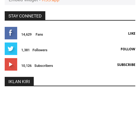
STAY CONNETED
LIKE
14,629
Fans
FOLLOW
1,381
Followers
SUBSCRIBE
10,126
Subscribers
IKLAN KIRI